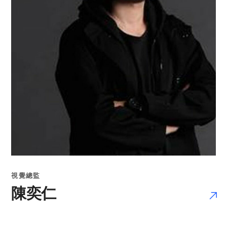
視覺總監
陳奕仁