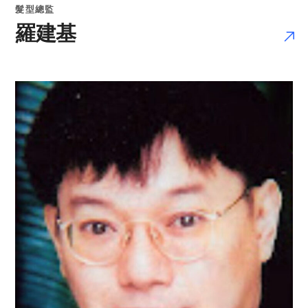
髮型總監
羅建基