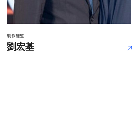
製作總監
劉宏基