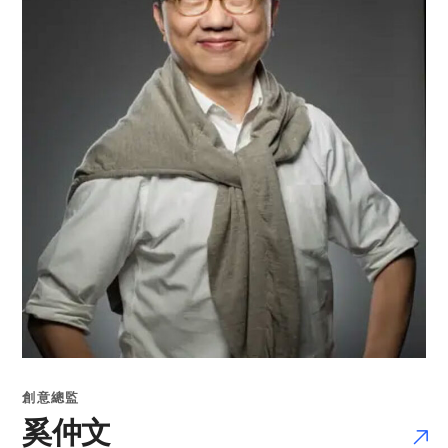
創意總監
奚仲文