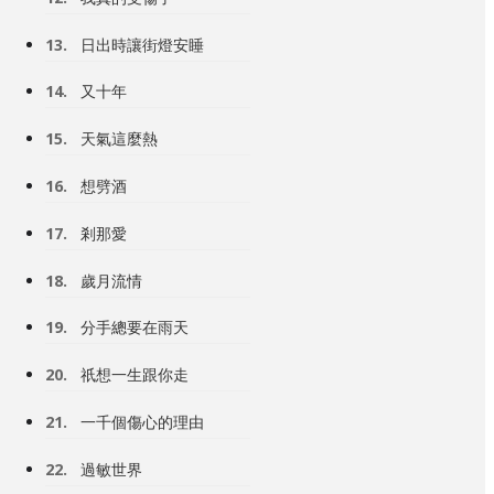
13.
日出時讓街燈安睡
14.
又十年
15.
天氣這麼熱
16.
想劈酒
17.
剎那愛
18.
歲月流情
19.
分手總要在雨天
20.
祇想一生跟你走
21.
一千個傷心的理由
22.
過敏世界