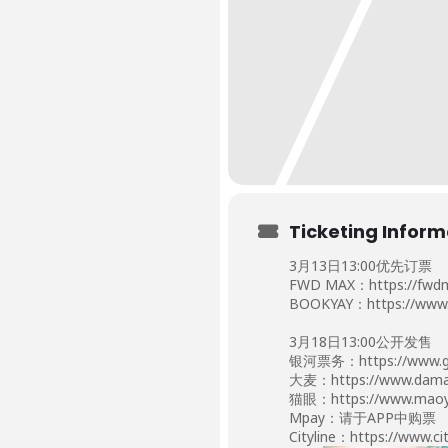
Ticketing Inform
3月13日13:00优先订票
FWD MAX：https://fwdm
BOOKYAY：https://www.
3月18日13:00公开发售
银河票务：
https://www.g
大麦：https://www.damai
猫眼：https://www.maoy
Mpay：请于APP中购票
Cityline：https://www.ci