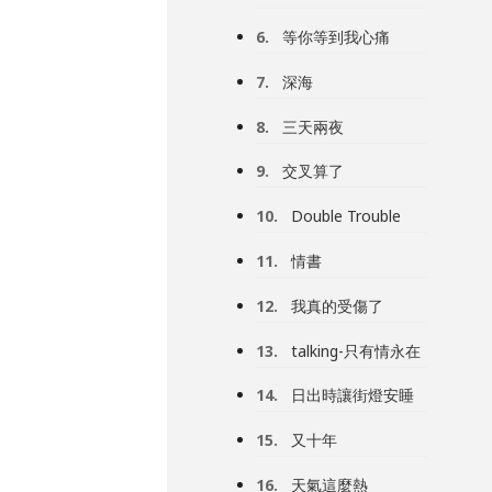
6.
等你等到我心痛
7.
深海
8.
三天兩夜
9.
交叉算了
10.
Double Trouble
11.
情書
12.
我真的受傷了
13.
talking-只有情永在
14.
日出時讓街燈安睡
15.
又十年
16.
天氣這麼熱