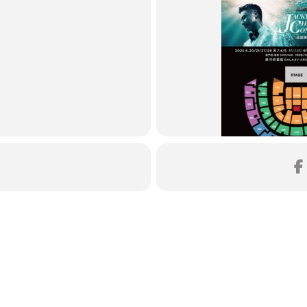
日期｜2025年6月20/21/22
时间｜晚上8点（周日7点
地点｜
银河综艺馆Galaxy 
票价｜澳门币/港币 488 / 988