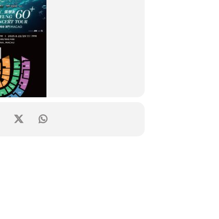
/27/28/29日
）
Arena
 / 1488 / 1988