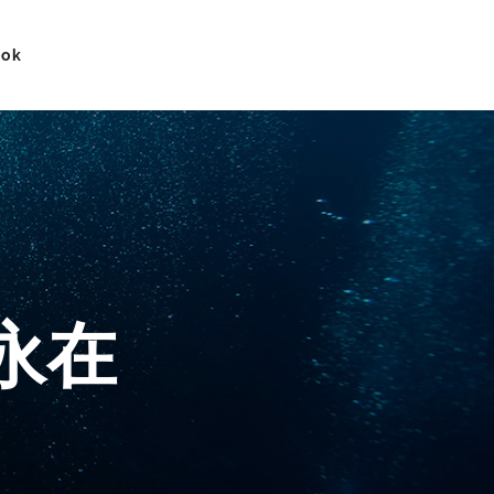
ook
情永在