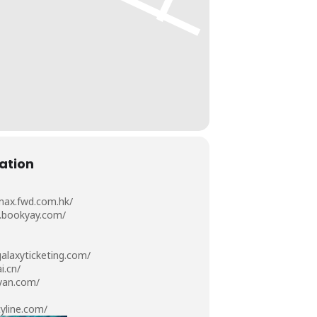
ation
ax.fwd.com.hk/
bookyay.com/
alaxyticketing.com/
.cn/
an.com/
tyline.com/