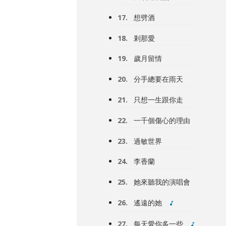
17.
想劈酒
18.
剎那愛
19.
歲月留情
20.
分手總要在雨天
21.
只想一生跟你走
22.
一千個傷心的理由
23.
過敏世界
24.
李香蘭
25.
她來聽我的演唱會
26.
遙遠的她
27.
每天愛你多一些