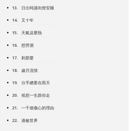
13.
日出時讓街燈安睡
14.
又十年
15.
天氣這麼熱
16.
想劈酒
17.
剎那愛
18.
歲月流情
19.
分手總要在雨天
20.
祇想一生跟你走
21.
一千個傷心的理由
22.
過敏世界