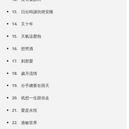
13.
日出時讓街燈安睡
14.
又十年
15.
天氣這麼熱
16.
想劈酒
17.
剎那愛
18.
歲月流情
19.
分手總要在雨天
20.
祇想一生跟你走
21.
愛是永恆
22.
過敏世界