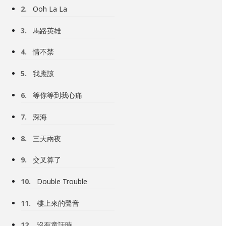
2.
Ooh La La
3.
馬路英雄
4.
情不禁
5.
我應該
6.
等你等到我心痛
7.
深海
8.
三天兩夜
9.
交叉算了
10.
Double Trouble
11.
樓上來的聲音
12.
沒有童話時