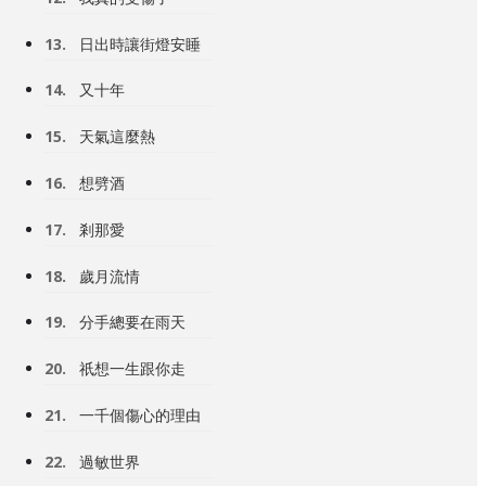
13.
日出時讓街燈安睡
14.
又十年
15.
天氣這麼熱
16.
想劈酒
17.
剎那愛
18.
歲月流情
19.
分手總要在雨天
20.
祇想一生跟你走
21.
一千個傷心的理由
22.
過敏世界