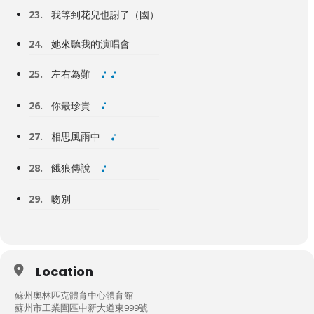
23.
我等到花兒也謝了（國）
24.
她來聽我的演唱會
25.
左右為難
26.
你最珍貴
27.
相思風雨中
28.
餓狼傳說
29.
吻別
Location
蘇州奧林匹克體育中心體育館
蘇州市工業園區中新大道東999號