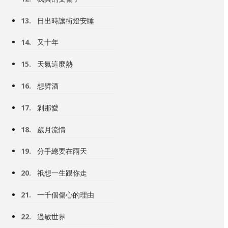
13.
日出時讓街燈安睡
14.
又十年
15.
天氣這麼熱
16.
想劈酒
17.
剎那愛
18.
歲月流情
19.
分手總要在雨天
20.
祇想一生跟你走
21.
一千個傷心的理由
22.
過敏世界